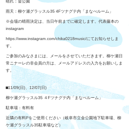
晴れ：金公園
雨天：柳ケ瀬グラッスル35 4Fツナグテ内「まなべルーム」
※会場の晴雨決定は、当日午前までに確定します。
代表藤本の
instagram
https://www.instagram.com/chika0218music/にて
お知らせしま
す。
ご参加のみなさまには、メールをさせていただきます。柳ケ瀬日
常ニナーレの非会員の方は、メールアドレスの入力をお願いしま
す。
⬛︎11/09(日)、12/07(日)
柳ケ瀬グラッスル35 ４Fツナグテ内「まなべルーム」
駐車場：有料有
近隣の有料Pをご使用ください（岐阜市立金公園地下駐車場、柳
ケ瀬グラッスル35駐車場など）