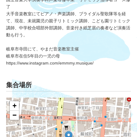
了
大手音楽教室にてピアノ・声楽講師、ブライダル聖歌隊等を経
て、現在、未就園児の親子リトミック講師、こども園リトミック
講師、中学校合唱部外部講師。音楽付き紙芝居の奏者など演奏活
動も行う。
岐阜市寺田にて、やまだ音楽教室主催
岐阜市在住5年目の一児の母
https://www.instagram.com/emmmy.musique/
集合場所
+
−