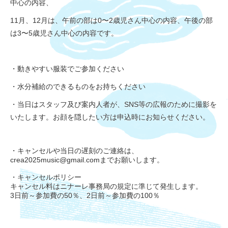
中心の内容、
11月、12月は、午前の部は0〜2歳児さん中心の内容、
午後の部
は3〜5歳児さん中心の内容です。
・
動きやすい服装でご参加ください
・水分補給のできるものをお持ちください
・当日はスタッフ及び案内人者が、SNS等の広報のために撮影を
いたします。お顔を隠したい方は申込時にお知らせください。
・キャンセルや当日の遅刻のご連絡は、
crea2025music@gmail.comまでお願いします。
・キャンセルポリシー
キャンセル料はニナーレ事務局の規定に準じて発生します。
3
日前～参加費の
50
％、
2
日前～参加費の
100
％