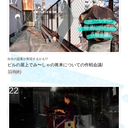
17
自分の提案が実現するかも!?
ビルの屋上でみ〜しゃの将来についての作戦会議!
11/8(終)
22