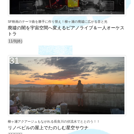
SF映画のテーマ曲を勝手に作り替え！柳ヶ瀬の廃墟に広がる音と光
廃墟の闇を宇宙空間へ変えるピアノライブ＆一人オーケス
トラ
11/8(終)
31
柳ヶ瀬アクアージュもながれる長良川の伏流水でととのう！！
リノベビルの屋上でたのしむ星空サウナ