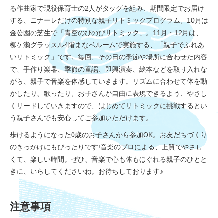
る作曲家で現役保育士の2人がタッグを組み、期間限定でお届け
する、ニナーレだけの特別な親子リトミックプログラム。10月は
金公園の芝生で「青空のびのびリトミック」。11月・12月は、
柳ケ瀬グラッスル4階まなベルームで実施する、「親子でふれあ
いリトミック」です。毎回、その日の季節や場所に合わせた内容
で、手作り楽器、季節の童謡、即興演奏、絵本などを取り入れな
がら、親子で音楽を体感していきます。リズムに合わせて体を動
かしたり、歌ったり。お子さんが自由に表現できるよう、やさし
くリードしていきますので、はじめてリトミックに挑戦するとい
う親子さんでも安心してご参加いただけます。
歩けるようになった0歳のお子さんから参加OK。お友だちづくり
のきっかけにもぴったりです!音楽のプロによる、上質でやさし
くて、楽しい時間。ぜひ、音楽で心も体もほぐれる親子のひとと
きに、いらしてくださいね。お待ちしております♪
注意事項