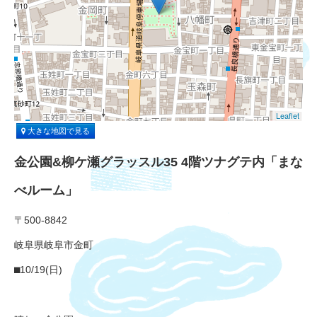
Leaflet
大きな地図で見る
金公園&柳ケ瀬グラッスル35 4階ツナグテ内「まな
べルーム」
〒500-8842
岐阜県岐阜市金町
⬛︎10/19(日)